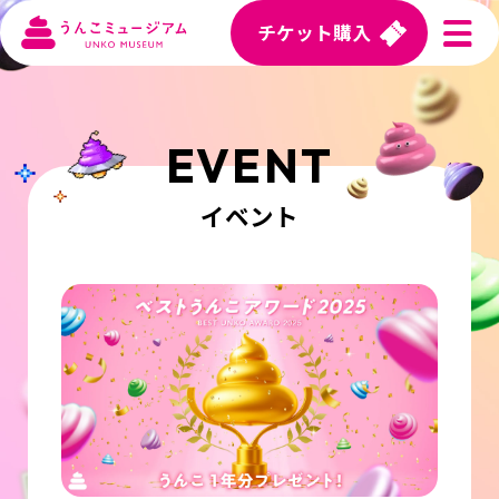
チケット購入
東京 TOKYO
EVENT
東京 TOKYO
イベント
横浜 YOKOHAMA
横浜 YOKOHAMA
名古屋 NAGOYA
名古屋 NAGOYA
沖縄 OKINAWA
沖縄 OKINAWA
简体中文
日本語
ENGLISH